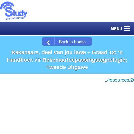
MENU
Back to books
Home
Rekenaars, deel van jou lewe – Graad 12; 'n
Books
Handboek vir Rekenaartoepassingstegnologie;
Tweede Uitgawe
Exams
../resources
Catalogue
Ordering
YouTube Channels
Data