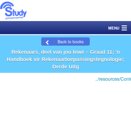
MENU
Home
Back to books
Rekenaars, deel van jou lewe – Graad 11; 'n
Books
Handboek vir Rekenaartoepassingstegnologie;
Derde Uitg
Exams
../resources/Con
Catalogue
Ordering
YouTube Channels
Data